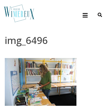
img_6496