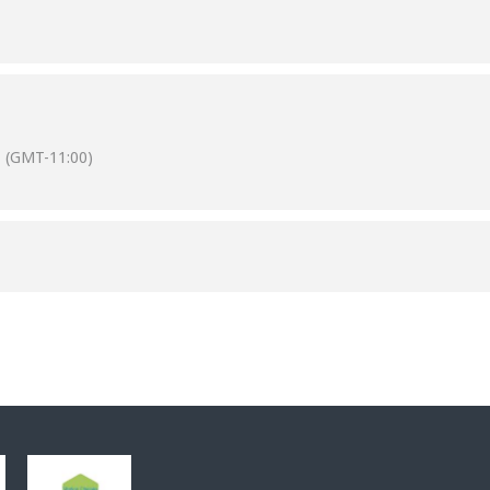
 sexy et prête à tout. Elle faisait rêver tout le collège. Il était la ris
ien de vieux garçon. Nadège a un plan diabolique, Hubert est la cible
e ! La belle et la bête s’engagent alors dans une colocation invraisem
(GMT-11:00)
10 rue du Bon Air et à l’entrée de la salle, ½ heure avant la représent
87 47 60
oires
itaires