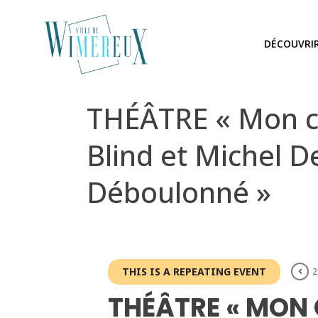
DÉCOUVRI
THÉÂTRE « Mon co
Blind et Michel 
Déboulonné »
THIS IS A REPEATING EVENT
2
THÉÂTRE « MON 