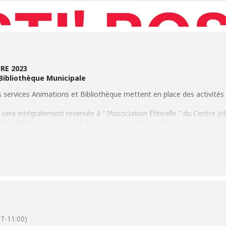
RE 2023
 Bibliothèque Municipale
s services Animations et Bibliothèque mettent en place des activités 
e sera intégralement reversée à ” l’Association Étincelle ” du Centre Jol
e Festi’Rose au week-end du jeu les 14 et 15 octobre
85.85
T-11:00)