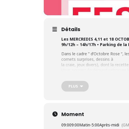
Détails
Les MERCREDIS 4,11 et 18 OCTOB
9h/12h – 14h/17h • Parking de la
Dans le cadre ” d’Octobre Rose “, le
cornets surprises, dessins à
la craie, jeux divers), dont la recett
Vous pourrez également retrouver l
Tarif : 1€ l’activité
PLUS
Rens. : Service Animations 03.21.99.
Moment
09:00
9:00Matin
-
5:00Après-midi
(GM