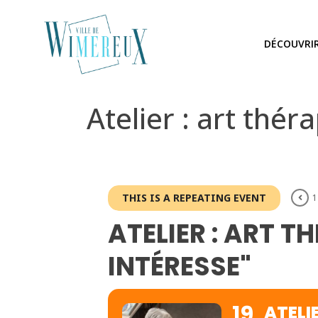
DÉCOUVRI
Atelier : art thé
THIS IS A REPEATING EVENT
1
ATELIER : ART 
INTÉRESSE"
19
ATELI